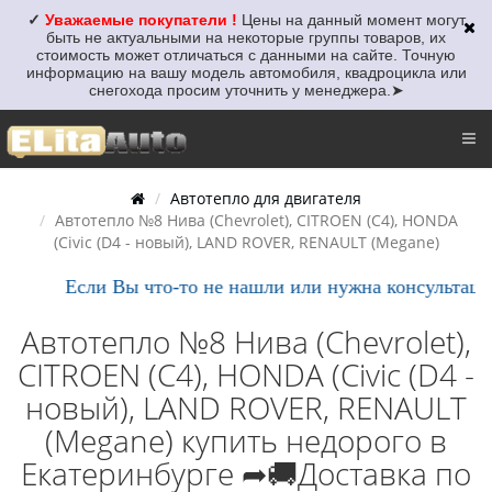
✓
Уважаемые покупатели !
Цены на данный момент могут
быть не актуальными
на некоторые группы товаров, их
стоимость может отличаться с данными на сайте. Точную
информацию на вашу модель автомобиля, квадроцикла или
снегохода просим уточнить у менеджера.
➤
Автотепло для двигателя
Автотепло №8 Нива (Chevrolet), CITROEN (С4), HONDA
(Civic (D4 - новый), LAND ROVER, RENAULT (Megane)
Если Вы что-то не нашли или нужна консультация,
Автотепло №8 Нива (Chevrolet),
CITROEN (С4), HONDA (Civic (D4 -
новый), LAND ROVER, RENAULT
(Megane) купить недорого в
Екатеринбурге ➦🚚Доставка по