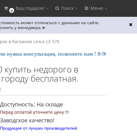
Ваш подарок!
Поиск
Меню
0
 стоимость может отличаться с данными на сайте.
очнить у менеджера.
➤
рик в багажник Lexus LX 570
ужна консультация, позвоните нам ! 8-902-270-00-02 Еж
0 купить недорого в
 городу бесплатная.
)
Доступность: На складе
Перед оплатой уточните цену !!!
Заводское качество!
Продукция от лучших производителей.