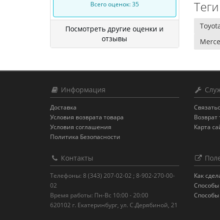
Теги 
Всего оценок: 35
Toyot
Посмотреть другие оценки и
отзывы
Merce
Информация
Служ
Доставка
Связатьс
Условия возврата товара
Возврат 
Условия соглашения
Карта са
Политика Безопасности
Контакты
Поле
Телефоны: 8 (343) 207-02-02 ; 8-902-270-00-
Как сдел
02
Способы
Время работы: Пн-Вс 10:00 - 20:00
Способы
620102 г. Екатеринбург, ул. С.Дерябиной, 21