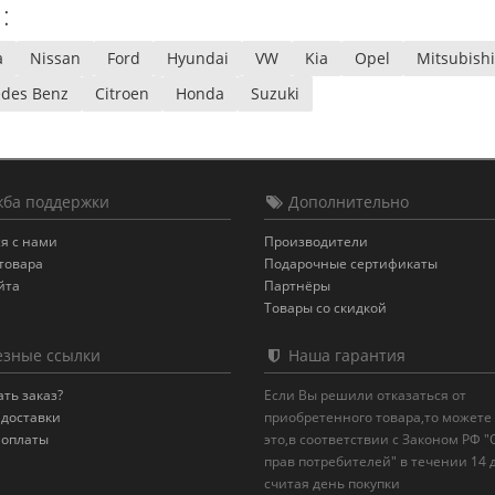
:
a
Nissan
Ford
Hyundai
VW
Kia
Opel
Mitsubishi
des Benz
Citroen
Honda
Suzuki
ба поддержки
Дополнительно
я с нами
Производители
товара
Подарочные сертификаты
йта
Партнёры
Товары со скидкой
зные ссылки
Наша гарантия
ать заказ?
Если Вы решили отказаться от
 доставки
приобретенного товара,то можете
 оплаты
это,в соответствии с Законом РФ 
прав потребителей" в течении 14 
считая день покупки