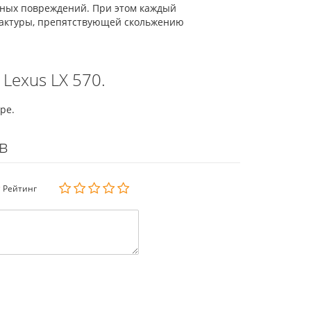
ьных повреждений. При этом каждый
фактуры, препятствующей скольжению
Lexus LX 570.
ре.
в
Рейтинг