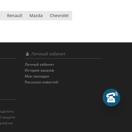
Renault
Mazda
Chevrolet
Личный кабинет
Личный кабинет
История заказов
Мои закладки
Рассылка новостей
 сделать
"О защите
дней,не