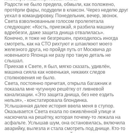
Радости не было предела, обмыли, как положено,
протёрли фары, подудели в клаксон. Через неделю друг
уехал в командировку. Понедельник, вечер, звонок.
Света взволнованным голосом пролепетала
следующее: «Кость, приезжай, я разбила машину
вдребезги, даже защита днища отвалилась».
Конечно, я тоже не безгрешен, приходилось иногда
смотреть, как на СТО рихтуют и шпаклюют моего
железного друга, но пройдя путь от Москвича до
новенького Японца ни разу про такую деталь не
слышал.
Приехав к Свете, я был, мягко сказать, удивлён,
машина сияла как новенькая, никаких следов
столкновения не было.
Света, постоянно причитая, открыла багажник и
показала мне чугунную решётку от ливневой
канализации. «Это защита днища, без нее ездить
нельзя», - констатировала блондинка.
Услышанная далее история ввела меня в ступор.
Оказывается Света ехала по оживлённой улице и
наскочила на решётку, которая почему-то лежала на
асфальте. Услышав шум, она остановилась, включила
аварийку, вылезла и стала смотреть под днище. Кто-то