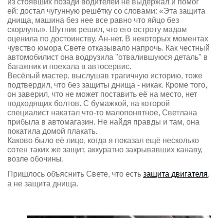
из стоявших позади водителей не выдержал и помог
ей: достал чугунную решётку со словами: «Эта защита
днища, машина без нее все равно что яйцо без
скорлупы». Шутник решил, что его остроту мадам
оценила по достоинству. Ан-нет. В некоторых моментах
чувство юмора Свете отказывало напрочь. Как честный
автомобилист она водрузила "отвалившуюся деталь" в
багажник и поехала в автосервис.
Весёлый мастер, выслушав трагичную историю, тоже
подтвердил, что без защиты днища - никак. Кроме того,
он заверил, что не может поставить её на место, нет
подходящих болтов. С бумажкой, на которой
специалист накатал что-то малопонятное, Светлана
прибыла в автомагазин. Не найдя правды и там, она
покатила домой плакать.
Каково было её лицо, когда я показал ещё несколько
сотен таких же защит, аккуратно закрывавших канаву,
возле обочины.
Пришлось объяснить Свете, что есть
защита двигателя
,
а не защита днища.