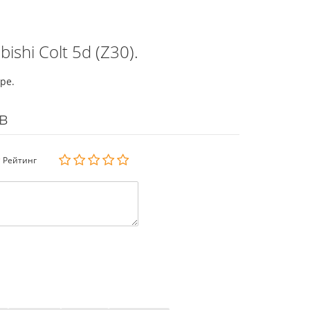
shi Colt 5d (Z30).
ре.
в
Рейтинг