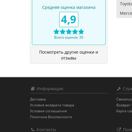
Toyot
Средняя оценка магазина
Merce
4,9
Всего оценок: 35
Посмотреть другие оценки и
отзывы
Информация
Служ
Доставка
Связатьс
Условия возврата товара
Возврат 
Условия соглашения
Карта са
Политика Безопасности
Контакты
Поле