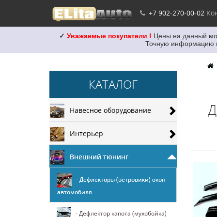
+7 902-270-00-02
Ко
✓
Уважаемые покупатели !
Цены на данный мо
Точную информацию на
КАТАЛОГ
Д
Навесное оборудование
Интерьер
Внешний тюнинг
- Дефлекторы (ветровики) окон
автомобиля
- Дефлектор капота (мухобойка)