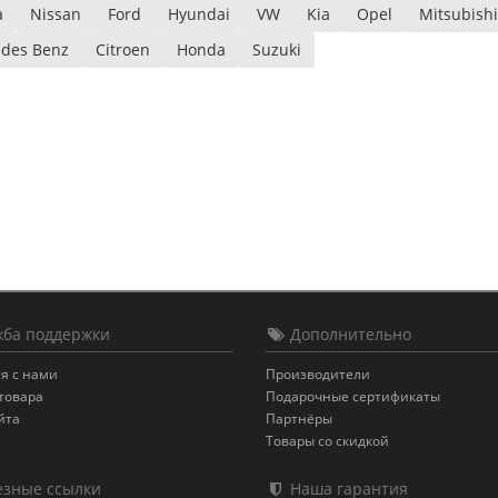
a
Nissan
Ford
Hyundai
VW
Kia
Opel
Mitsubishi
des Benz
Citroen
Honda
Suzuki
ба поддержки
Дополнительно
я с нами
Производители
товара
Подарочные сертификаты
йта
Партнёры
Товары со скидкой
зные ссылки
Наша гарантия