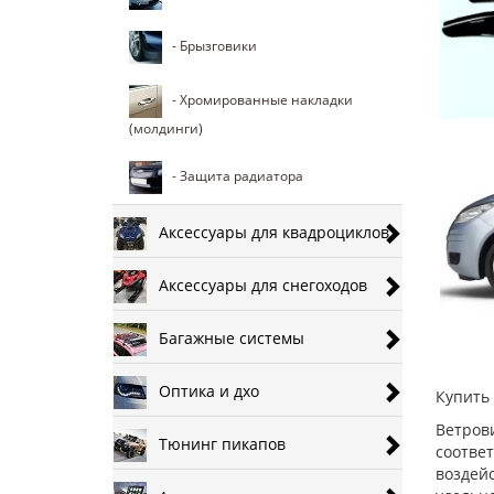
- Брызговики
- Хромированные накладки
(молдинги)
- Защита радиатора
Аксессуары для квадроциклов
Аксессуары для снегоходов
Багажные системы
Оптика и дхо
Купить 
Ветров
Тюнинг пикапов
соотве
воздей