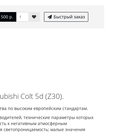
1 500 р.
Быстрый заказ
ishi Colt 5d (Z30).
дства по высоким европейским стандартам.
зводителей, технические параметры которых
ость к негативным атмосферным
я светопроницаемость; малые значения