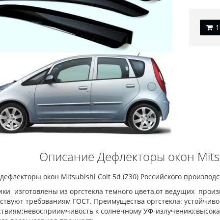
Описание Дефлекторы окон Mitsub
дефлекторы окон Mitsubishi Colt 5d (Z30) Российского произво
ики изготовлены из оргстекла темного цвета,от ведущих прои
тствуют требованиям ГОСТ. Преимущества оргстекла: устойчив
ствиям;невосприимчивость к солнечному УФ-излучению;высока