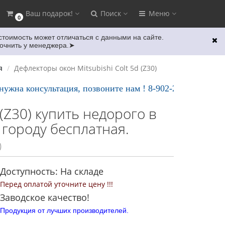
Ваш подарок!
Поиск
Меню
0
 стоимость может отличаться с данными на сайте.
очнить у менеджера.
➤
я
Дефлекторы окон Mitsubishi Colt 5d (Z30)
а консультация, позвоните нам ! 8-902-270-00-02 Ежене
 (Z30) купить недорого в
 городу бесплатная.
)
Доступность: На складе
Перед оплатой уточните цену !!!
Заводское качество!
Продукция от лучших производителей.